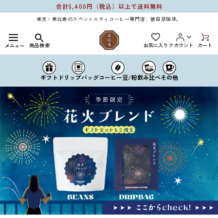
コンテ
合計5,400円（税込）以上で送料無料
ンツに
進む
東京・恵比寿のスペシャルティコーヒー専門店、猿田彦珈琲。
お気に入り
商品検索
アカウント
カート
メニュー
ドリップバッグ
コーヒー豆/粉
ギフト
飲み比べ
その他