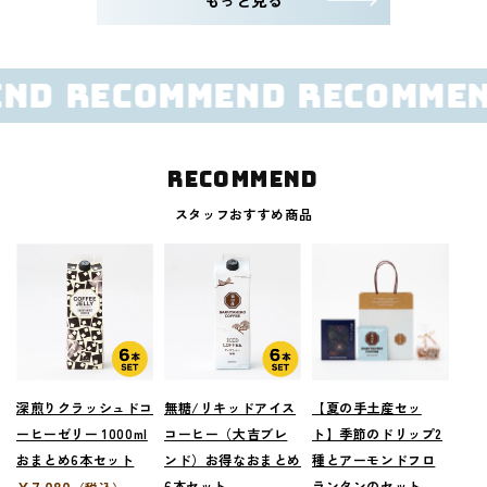
もっと見る
RECOMMEND
RECOMMEND
R
Recommend
スタッフおすすめ商品
深煎りクラッシュドコ
無糖/リキッドアイス
【夏の手土産セッ
ーヒーゼリー 1000ml
コーヒー（大吉ブレ
ト】季節のドリップ2
おまとめ6本セット
ンド）お得なおまとめ
種とアーモンドフロ
¥7,080
6本セット
ランタンのセット