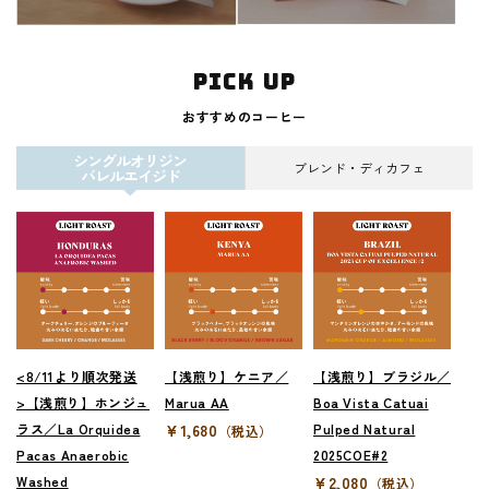
pick up
おすすめのコーヒー
シングルオリジン
ブレンド・ディカフェ
バレルエイジド
<8/11より順次発送
【浅煎り】ケニア／
【浅煎り】ブラジル／
>【浅煎り】ホンジュ
Marua AA
Boa Vista Catuai
ラス／La Orquidea
¥1,680
Pulped Natural
（税込）
Pacas Anaerobic
2025COE#2
Washed
¥2,080
（税込）