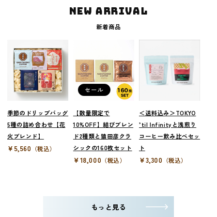
NEW ARRIVAL
新着商品
セール
季節のドリップバッグ
【数量限定で
＜送料込み＞TOKYO
5種の詰め合わせ【花
10%OFF】結びブレン
’til Infinityと浅煎り
火ブレンド】
ド2種類と猿田彦クラ
コーヒー飲み比べセッ
¥5,560
シックの160枚セット
ト
（税込）
¥18,000
¥3,300
（税込）
（税込）
もっと見る