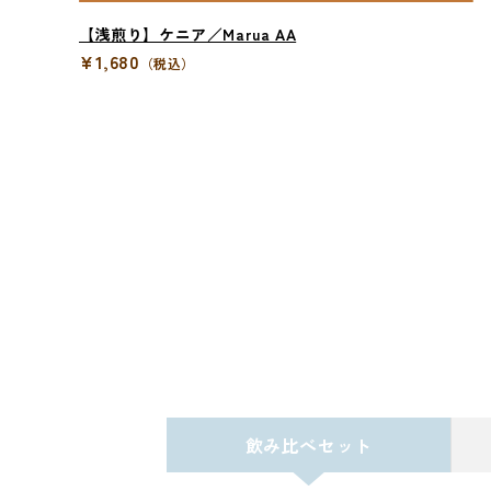
【浅煎り】ケニア／Marua AA
¥1,680
（税込）
飲み比べセット