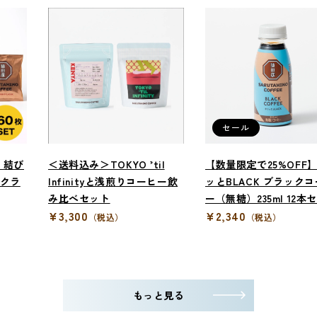
セール
】結び
＜送料込み＞TOKYO ’til
【数量限定で25%OFF
彦クラ
Infinityと浅煎りコーヒー飲
ッとBLACK ブラック
み比べセット
ー（無糖）235ml 12本
¥3,300
¥2,340
（税込）
（税込）
もっと見る