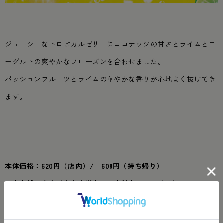
ジューシーなトロピカルゼリーにココナッツの甘さとライムとヨ
ーグルトの爽やかなフローズンを合わせました。
パッションフルーツとライムの華やかな香りが心地よく抜けてき
ます。
本体価格：620円（店内）/ 608円（持ち帰り）
販売店舗：全店（東京大学店・図書館店・豆屋除く）
※予告なしで一時的な欠品または早期に販売終了する場合がござ
います