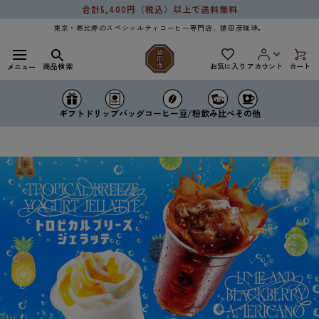
コンテ
合計5,400円（税込）以上で送料無料
ンツに
進む
東京・恵比寿のスペシャルティコーヒー専門店、猿田彦珈琲。
お気に入り
商品検索
アカウント
カート
メニュー
ドリップバッグ
コーヒー豆/粉
ギフト
飲み比べ
その他