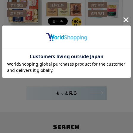
季節限定
送料無料
おすすめ
送料無料
送料無料
セール
季節のドリップバッグ
【数量限定で
＜送料込み＞TOKYO
5種の詰め合わせ【花
10%OFF】結びブレン
’til Infinityと浅煎り
火ブレンド】
ド2種類と猿田彦クラ
コーヒー飲み比べセッ
¥5,560
シックの160枚セット
ト
（税込）
¥18,000
¥3,300
（税込）
（税込）
もっと見る
SEARCH