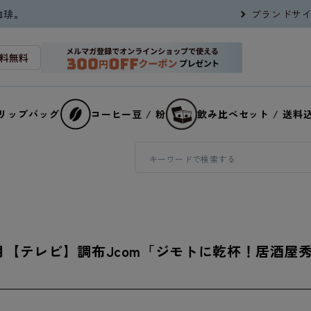
珈琲。
ブランドサ
リップバッグ
コーヒー豆 / 粉
飲み比べセット / 送料
年6月【テレビ】調布Jcom「ジモトに乾杯！居酒屋