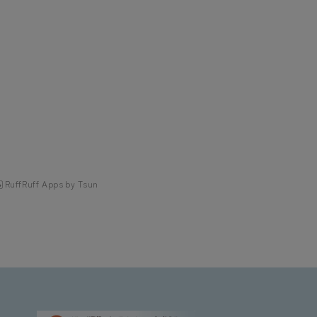
RuffRuff Apps
by
Tsun