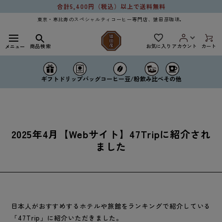
コンテ
合計5,400円（税込）以上で送料無料
ンツに
進む
東京・恵比寿のスペシャルティコーヒー専門店、猿田彦珈琲。
お気に入り
商品検索
アカウント
カート
メニュー
ドリップバッグ
コーヒー豆/粉
ギフト
飲み比べ
その他
2025年4月【Webサイト】47Tripに紹介され
ました
日本人がおすすめするホテルや旅館をランキングで紹介している
「47Trip」に紹介いただきました。