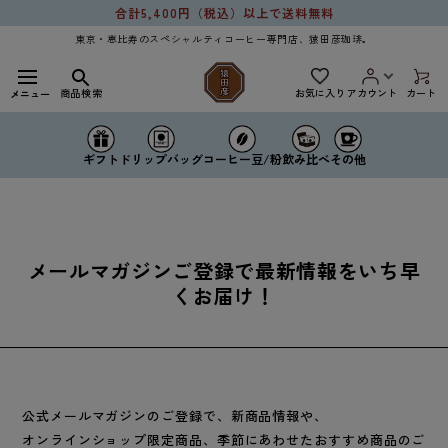
コンテ
合計5,400円（税込）以上で送料無料
ンツに
進む
東京・恵比寿のスペシャルティコーヒー専門店、猿田彦珈琲。
お気に入り
商品検索
アカウント
カート
メニュー
ドリップバッグ
コーヒー豆/粉
ギフト
飲み比べ
その他
メールマガジンご登録で最新情報をいち早
くお届け！
公式メールマガジンのご登録で、新商品情報や、
オンラインショップ限定商品、季節にあわせたおすすめ商品のご