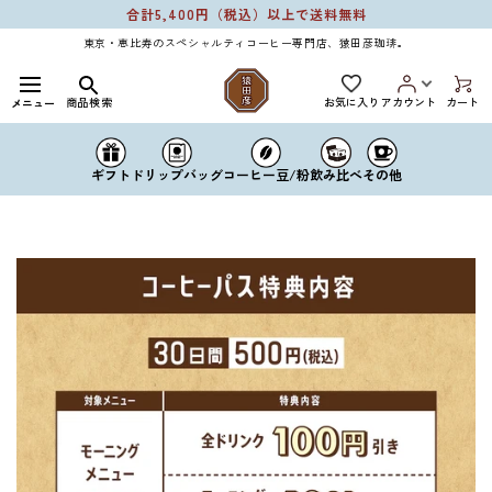
コンテ
合計5,400円（税込）以上で送料無料
ンツに
進む
東京・恵比寿のスペシャルティコーヒー専門店、猿田彦珈琲。
お気に入り
商品検索
アカウント
カート
メニュー
ドリップバッグ
コーヒー豆/粉
ギフト
飲み比べ
その他