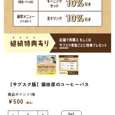
【サブスク版】猿田彦のコーヒーパス
¥500
通
（税込）
常
価
5pt