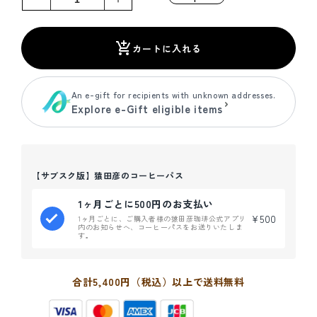
格
【サ
【サ
ブ
ブ
ス
ス
カートに入れる
ク
ク
版】
版】
猿
猿
An e-gift for recipients with unknown addresses.
Explore e-Gift eligible items
田
田
彦
彦
の
の
コ
コ
【サブスク版】猿田彦のコーヒーパス
ー
ー
ヒ
ヒ
1ヶ月ごとに500円のお支払い
ー
ー
¥500
1ヶ月ごとに、ご購入者様の猿田彦珈琲公式アプリ
パ
パ
内のお知らせへ、コーヒーパスをお送りいたしま
す。
ス
ス
の
の
数
数
合計5,400円（税込）以上で送料無料
量
量
を
を