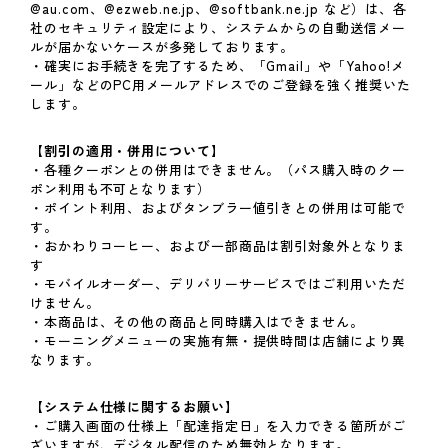
@au.com、@ezweb.ne.jp、@softbank.ne.jp など）は、各
社のセキュリティ設定により、システムからの自動送信メー
ルが届かないケースが多発しております。
・確実にお手続きを完了するため、「Gmail」や「Yahoo!メ
ール」などのPC用メールアドレスでのご登録を強く推奨いた
します。
【割引の適用・併用について】
・各種クーポンとの併用はできません。（パス購入時のクー
ポン利用も不可となります）
・ポイント利用、およびタンブラー値引きとの併用は可能で
す。
・おかわりコーヒー、および一部商品は割引対象外となりま
す
・モバイルオーダー、デリバリーサービスではご利用いただ
けません。
・本商品は、その他の商品と同時購入はできません。
・モーニングメニューの実施有無・提供時間は店舗により異
なります。
【システム仕様に関するお願い】
・ご購入画面の仕様上「配達指定日」を入力できる箇所がご
ざいますが、デジタル配信のため無効となります。