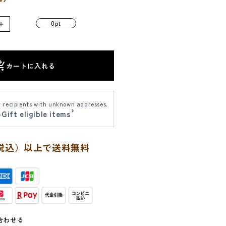
0pt
オ
リ
ジ
ナ
カートに入れる
ル
贈
答
r recipients with unknown addresses.
Gift eligible items
用
手
提
円（税込）以上で送料無料
げ
(L)
の
数
量
を
合わせる
増