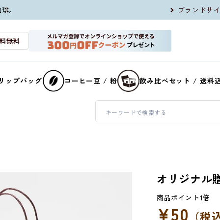
珈琲。
ブランドサ
リップバッグ
コーヒー豆 / 粉
飲み比べセット / 送料
オリジナル贈
¥50
通
（税
常