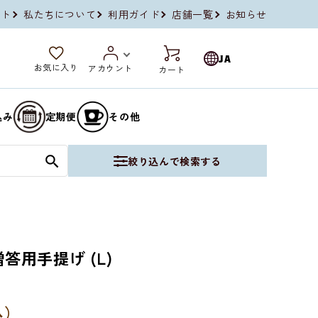
イト
私たちについて
利用ガイド
店舗一覧
お知らせ
JA
お気に入り
アカウント
カート
込み
定期便
その他
絞り込んで検索する
答用手提げ (L)
込）