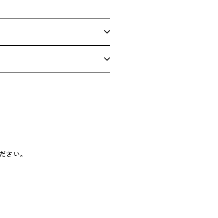
や
す
ださい。