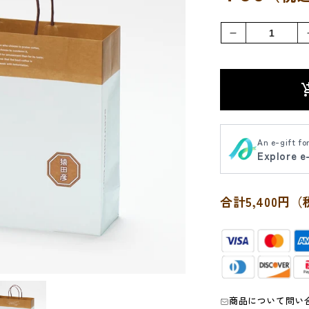
価
格
オ
リ
ジ
ナ
ル
贈
答
An e-gift fo
Explore e-
用
手
提
合計5,400
げ
(L)
の
数
量
を
商品について問い
減