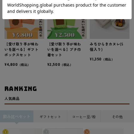
【受け取り手が味わ
【受け取り手が味わ
みちひらきカヌレ(5
いを選べる】ギフト
いを選べる】プチ巾
個入り)
ボックスセット
着セット
¥1,350
（税込）
¥4,800
¥2,500
（税込）
（税込）
ranking
人気商品
飲み比べセット
ギフトセット
コーヒー豆/粉
その他