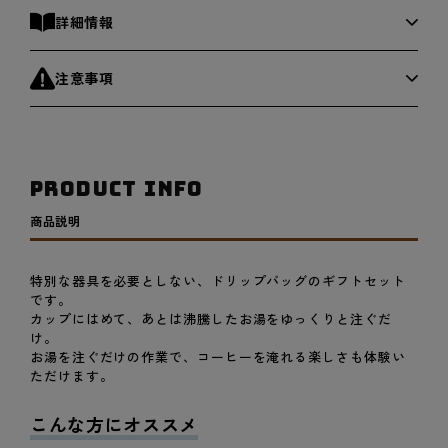
大
大
詳細情報
吉
吉
ブ
ブ
注意事項
レ
レ
ン
ン
ド・
ド・
み
み
PRODUCT INFO
ち
ち
ひ
ひ
商品説明
ら
ら
き
き
特別な器具を必要としない、ドリップバッグのギフトセット
ブ
ブ
です。
レ
レ
カップにはめて、あとは沸騰したお湯をゆっくりと注ぐだ
ン
ン
け。
ド
ド
お湯を注ぐだけの作業で、コーヒーを淹れる楽しさも体験い
ただけます。
の
の
数
数
こんな方にオススメ
量
量