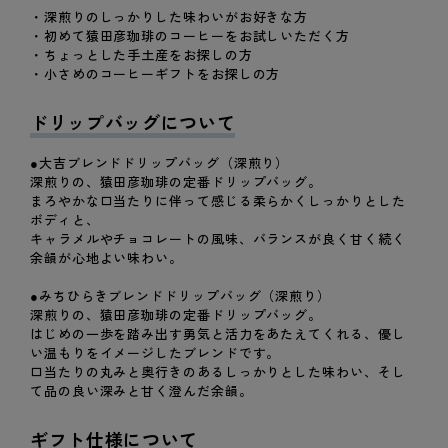
を
を
・深煎りのしっかりした味わいがお好きな方
減
増
・初めて猿田彦珈琲のコーヒーをお試しいただく方
ら
や
・ちょっとした手土産をお探しの方
・小さめのコーヒーギフトをお探しの方
す
す
ドリップバッグについて
●大吉ブレンドドリップバッグ（深煎り）
深煎りの、猿田彦珈琲の定番ドリップバッグ。
まろやかな口当たりに伴って感じる柔らかくしっかりとした
ボディと、
キャラメルやチョコレートの風味、バランスが良く甘く続く
余韻が心地よい味わい。
●みちひらきブレンドドリップバッグ（深煎り）
深煎りの、猿田彦珈琲の定番ドリップバッグ。
はじめの一歩を踏み出す勇気と活力をあたえてくれる、優し
い温もりをイメージしたブレンドです。
口当たりの丸みと奥行きのあるしっかりとした味わい、そし
て品の良い深みと甘く澄んだ余韻。
ギフト仕様について