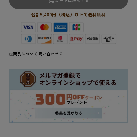
カートに追加する
珈
珈
琲
琲
合計5,400円（税込）以上で送料無料
の
の
ド
ド
リ
リ
ッ
ッ
プ
プ
商品について問い合わせる
バ
バ
ッ
ッ
グ
グ
2
2
種
種
ギ
ギ
フ
フ
ト
ト
セ
セ
ッ
ッ
ト
ト
｜
｜