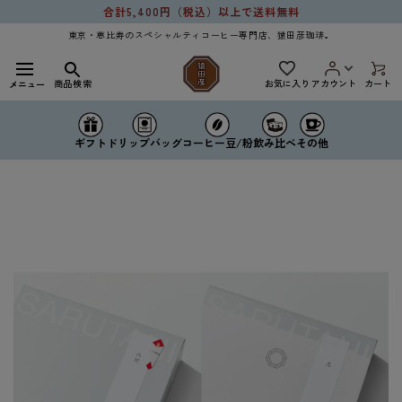
コンテ
合計5,400円（税込）以上で送料無料
ンツに
進む
東京・恵比寿のスペシャルティコーヒー専門店、猿田彦珈琲。
お気に入り
商品検索
アカウント
カート
メニュー
ドリップバッグ
コーヒー豆/粉
ギフト
飲み比べ
その他