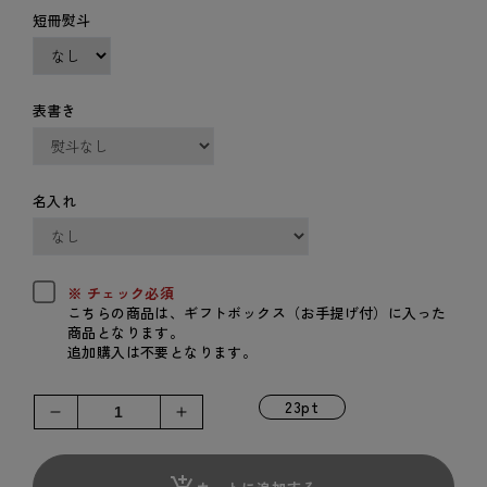
価
短冊熨斗
格
表書き
名入れ
※ チェック必須
こちらの商品は、ギフトボックス（お手提げ付）に入った
商品となります。
追加購入は不要となります。
23pt
猿
猿
田
田
彦
彦