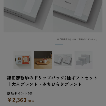
猿田彦珈琲のドリップバッグ2種ギフトセット
｜大吉ブレンド・みちひらきブレンド
¥2,360
通
（税込）
常