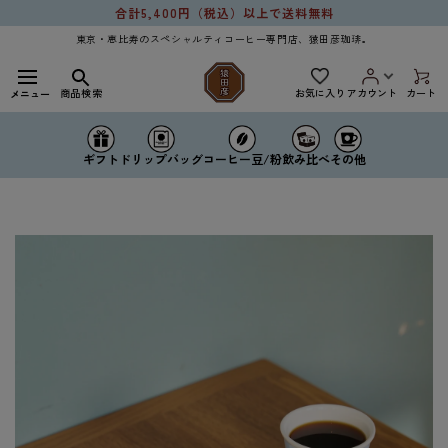
コンテ
合計5,400円（税込）以上で送料無料
ンツに
進む
東京・恵比寿のスペシャルティコーヒー専門店、猿田彦珈琲。
お気に入り
商品検索
アカウント
カート
メニュー
ドリップバッグ
コーヒー豆/粉
ギフト
飲み比べ
その他