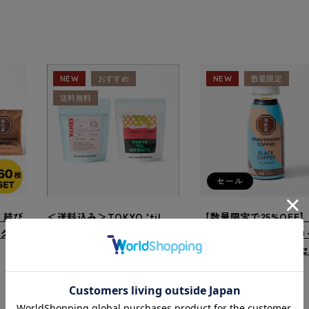
NEW
おすすめ
NEW
数量限定
送料無料
セール
】結び
＜送料込み＞TOKYO ’til
【数量限定で25%OFF
彦クラ
Infinityと浅煎りコーヒー飲
ッとBLACK ブラック
み比べセット
ー（無糖）235ml 12本
¥3,300
¥2,340
（税込）
（税込）