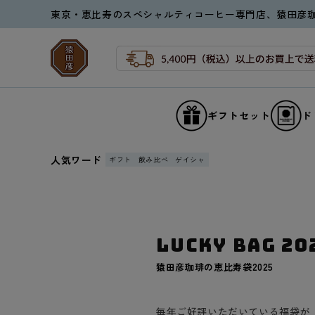
コンテ
東京・恵比寿のスペシャルティコーヒー専門店、猿田彦
ンツに
進む
ギフトセット
ド
人気ワード
ギフト
飲み比べ
ゲイシャ
LUCKY BAG 20
コ
猿田彦珈琲の恵比寿袋2025
レ
ク
シ
ョ
毎年ご好評いただいている福袋が