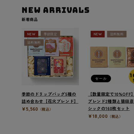
NEW ARRIVALS
新着商品
NEW
季節限定
NEW
送料無料
送料無料
セール
季節のドリップバッグ5種の
【数量限定で10%OFF
詰め合わせ【花火ブレンド】
ブレンド2種類と猿田
¥5,560
シックの160枚セット
（税込）
¥18,000
（税込）