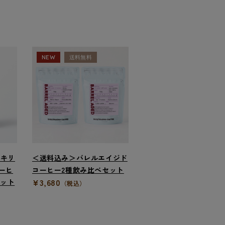
NEW
送料無料
】キリ
＜送料込み＞バレルエイジド
コーヒ
コーヒー2種飲み比べセット
¥3,680
セット
（税込）