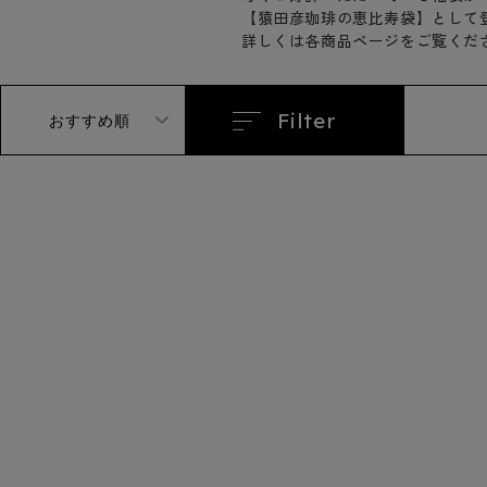
ン
【猿田彦珈琲の恵比寿袋】として
:
詳しくは各商品ページをご覧くだ
Filter
おすすめ順