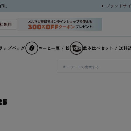
珈琲。
ブランドサ
リップバッグ
コーヒー豆 / 粉
飲み比べセット / 送料
25