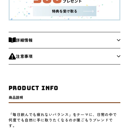
入)
入)
の
の
数
数
量
量
を
を
減
増
詳細情報
ら
や
す
す
注意事項
PRODUCT INFO
商品説明
「毎日飲んでも疲れないバランス」をテーマに、日常の中で
何度でも自然に手に取りたくなるのが巣ごもりブレンドで
す。