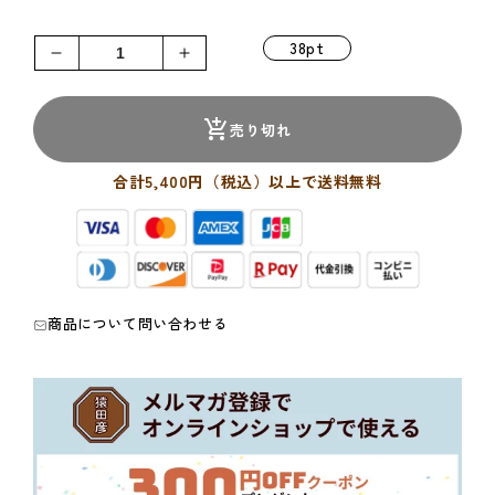
価
格
38pt
巣
巣
ご
ご
も
も
売り切れ
り
り
ブ
ブ
合計5,400円（税込）以上で送料無料
レ
レ
ン
ン
ド
ド
ド
ド
リ
リ
商品について問い合わせる
ッ
ッ
プ
プ
バ
バ
ッ
ッ
グ
グ
(30
(30
枚
枚