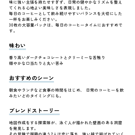
味に強い主張を持たせすぎず、日常の健やかなリズムを整え
てくれる心地よい美味しさを表現しました。
毎日のコーヒーとして飲み続けやすいバランスを大切にした
一杯をお楽しみください。
30枚の大容量パックは、毎日のコーヒータイムにおすすめで
す。
味わい
香り高いダークチョコレートとクリーミーな舌触り
穏やかな口当たりと丸い苦み
おすすめのシーン
朝食やランチなど食事の時間をはじめ、 日常のコーヒーを飲
みたいどのタイミングにも。
ブレンドストーリー
地図作成をする探索隊が、泳ぐ人が描かれた壁画のある洞窟
を発見します。
その冒険で国籍の違う2人は恋に落ち、強い絆で結ばれていく