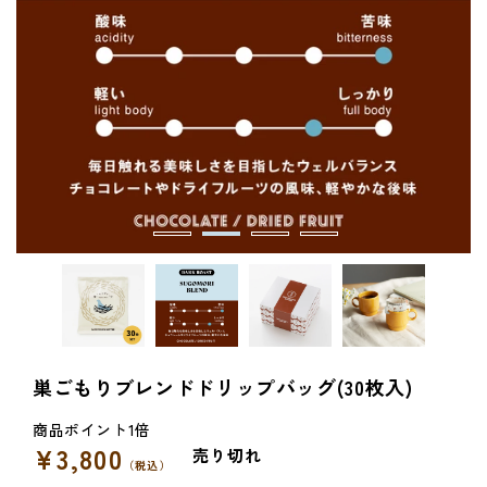
巣ごもりブレンドドリップバッグ(30枚入)
¥3,800
通
売り切れ
（税込）
常