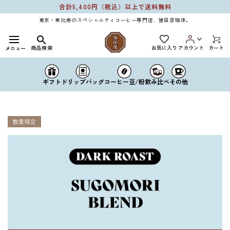
コンテ
合計5,400円（税込）以上で送料無料
ンツに
進む
東京・恵比寿のスペシャルティコーヒー専門店、猿田彦珈琲。
お気に入り
商品検索
アカウント
カート
メニュー
ドリップバッグ
コーヒー豆/粉
ギフト
飲み比べ
その他
数量限定