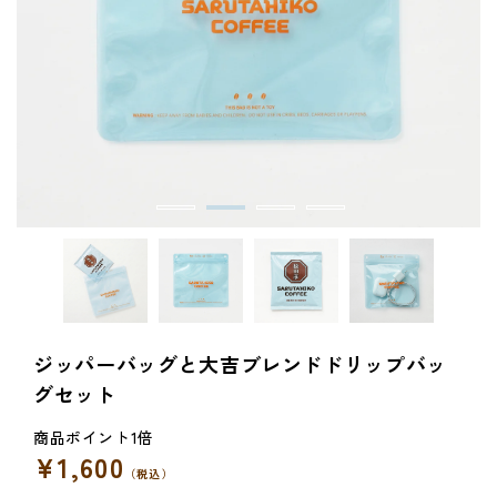
ジッパーバッグと大吉ブレンドドリップバッ
グセット
¥1,600
通
（税込）
常