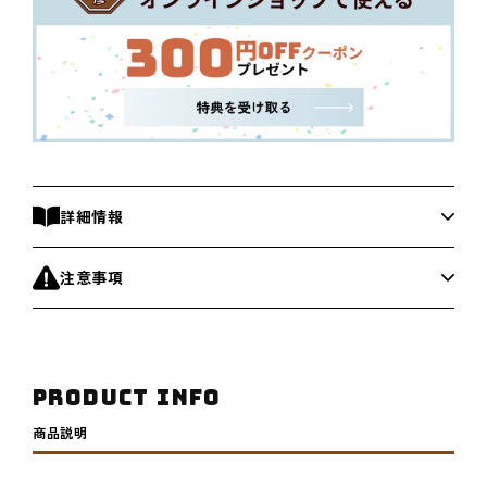
バ
バ
ッ
ッ
グ
グ
セ
セ
ッ
ッ
ト
ト
の
の
数
数
詳細情報
量
量
を
を
注意事項
減
増
ら
や
す
す
PRODUCT INFO
商品説明