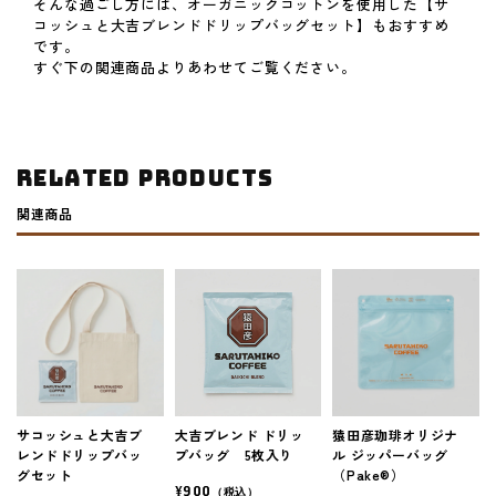
そんな過ごし方には、オーガニックコットンを使用した【サ
コッシュと大吉ブレンドドリップバッグセット】もおすすめ
です。
すぐ下の関連商品よりあわせてご覧ください。
Related Products
関連商品
サコッシュと大吉ブ
大吉ブレンド ドリッ
猿田彦珈琲オリジナ
レンドドリップバッ
プバッグ 5枚入り
ル ジッパーバッグ
グセット
（Pake®）
¥900
（税込）