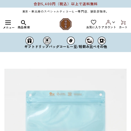
コンテ
合計5,400円（税込）以上で送料無料
ンツに
進む
東京・恵比寿のスペシャルティコーヒー専門店、猿田彦珈琲。
お気に入り
商品検索
アカウント
カート
メニュー
ドリップバッグ
コーヒー豆/粉
ギフト
飲み比べ
その他