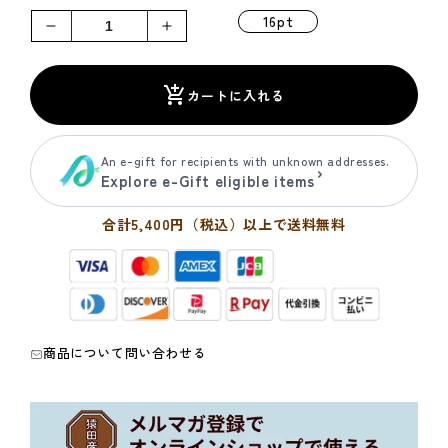
価
16pt
格
ジ
ジ
ッ
ッ
パ
パ
カートに入れる
ー
ー
バ
バ
ッ
ッ
An e-gift for recipients with unknown addresses.
Explore e-Gift eligible items
グ
グ
と
と
合計5,400円（税込）以上で送料無料
大
大
吉
吉
ブ
ブ
レ
レ
ン
ン
ド
ド
商品について問い合わせる
ド
ド
リ
リ
ッ
ッ
プ
プ