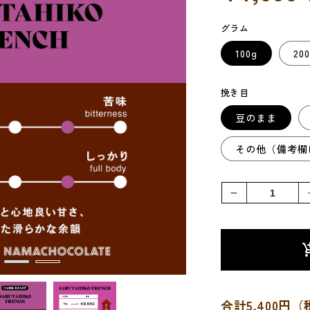
価
格
グラム
100g
20
挽き目
豆のまま
その他（備考欄
【深
煎
り】
猿
田
彦
フ
合計5,400