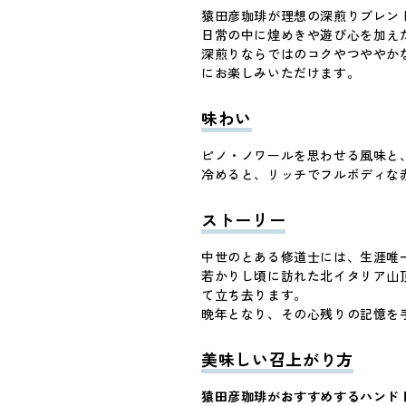
猿田彦珈琲が理想の深煎りブレン
日常の中に煌めきや遊び心を加え
深煎りならではのコクやつややか
にお楽しみいただけます。
味わい
ピノ・ノワールを思わせる風味と
冷めると、リッチでフルボディな
ストーリー
中世のとある修道士には、生涯唯
若かりし頃に訪れた北イタリア山
て立ち去ります。
晩年となり、その心残りの記憶を
美味しい召上がり方
猿田彦珈琲がおすすめするハンド