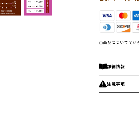
レ
ン
チ
の
数
量
商品について問い
を
減
ら
詳細情報
す
注意事項
O