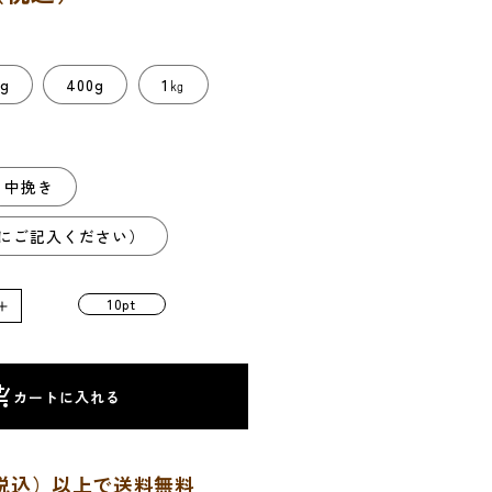
0g
400g
1㎏
中挽き
にご記入ください）
10pt
【深
煎
り】
猿
カートに入れる
田
彦
フ
円（税込）以上で送料無料