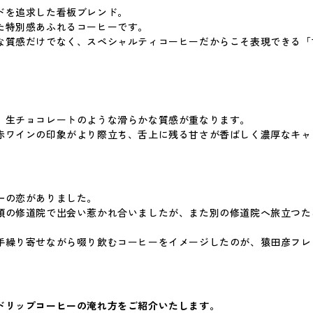
ドを追求した看板ブレンド。
た特別感あふれるコーヒーです。
な質感だけでなく、スペシャルティコーヒーだからこそ表現できる「
、生チョコレートのような滑らかな質感が重なります。
赤ワインの印象がより際立ち、舌上に残る甘さが香ばしく濃厚なキャ
一の恋がありました。
頂の修道院で出会い惹かれ合いましたが、また別の修道院へ旅立つた
手繰り寄せながら啜り飲むコーヒーをイメージしたのが、猿田彦フレ
ドリップコーヒーの淹れ方をご紹介いたします。