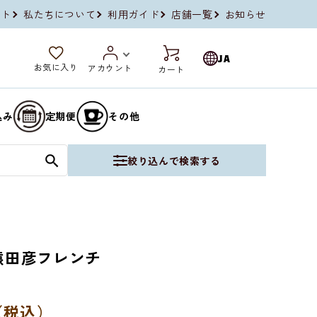
イト
私たちについて
利用ガイド
店舗一覧
お知らせ
JA
お気に入り
アカウント
カート
込み
定期便
その他
絞り込んで検索する
猿田彦フレンチ
（税込）