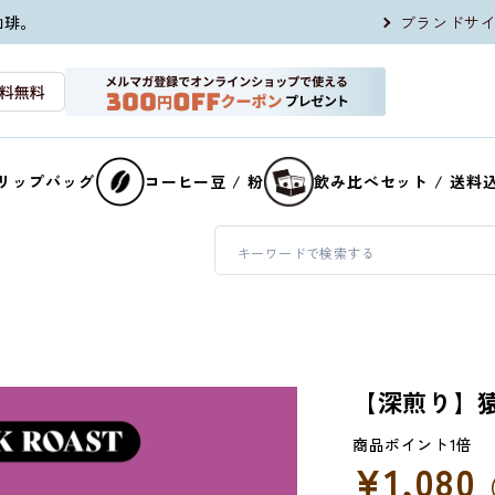
珈琲。
ブランドサ
リップバッグ
コーヒー豆 / 粉
飲み比べセット / 送料
【深煎り】
¥1,080
通
常