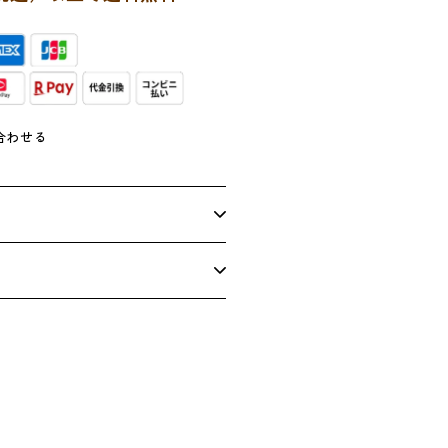
レ
ン
チ
の
数
量
合わせる
を
増
や
す