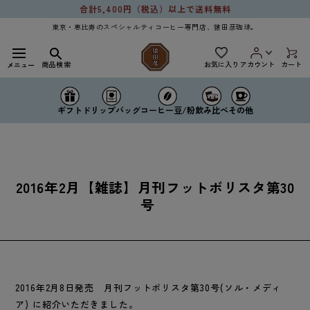
Skip to
合計5,400円（税込）以上で送料無料
content
東京・恵比寿のスペシャルティコーヒー専門店、猿田彦珈琲。
お気に入り
商品検索
アカウント
カート
メニュー
ドリップバッグ
コーヒー豆/粉
ギフト
飲み比べ
その他
2016年2月【雑誌】月刊フットボリスタ第30
号
2016年2月8日発売 月刊フットボリスタ第30号(ソル・メディ
ア) に紹介いただきました。