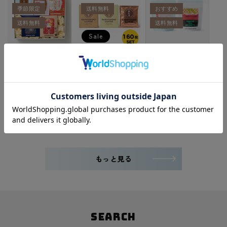
季節限定
送料無料
おすすめ
送料無料
送料無料
Sale
季節のドリップバッグ
[2024 New Year
＜送料込み＞TOKYO
5種の詰め合わせ【花
Sale! ] Sarutahiko
’til Infinityと浅煎り
火ブレンド】
Classic Drip Bag 30
コーヒー飲み比べセッ
¥5,560
pieces
ト
（税込）
¥18,000
¥3,300
（税込）
（税込）
もっと見る
SEARCH