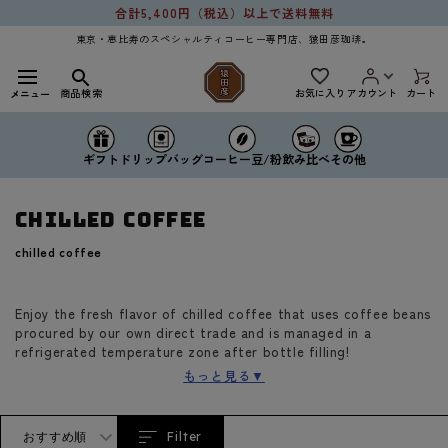
Skip to
合計5,400円（税込）以上で送料無料
content
東京・恵比寿のスペシャルティコーヒー専門店、猿田彦珈琲。
お気に入り
商品検索
アカウント
カート
メニュー
ドリップバッグ
コーヒー豆/粉
ギフト
飲み比べ
その他
chilled coffee
C
chilled coffee
o
l
l
e
Enjoy the fresh flavor of chilled coffee that uses coffee beans
c
procured by our own direct trade and is managed in a
t
refrigerated temperature zone after bottle filling!
i
o
もっと見る▼
n
:
おすすめ順
Filter