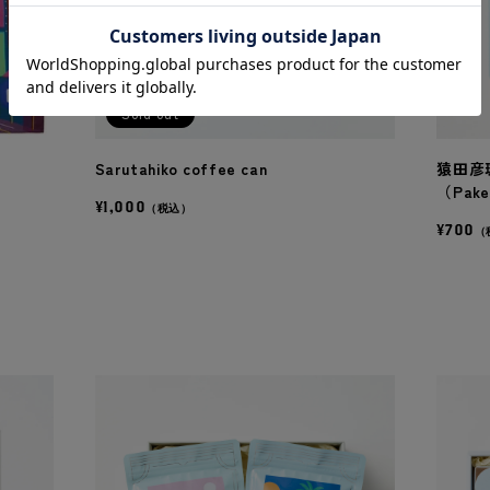
Sold out
Sarutahiko coffee can
猿田彦
（Pak
¥1,000
（税込）
¥700
（