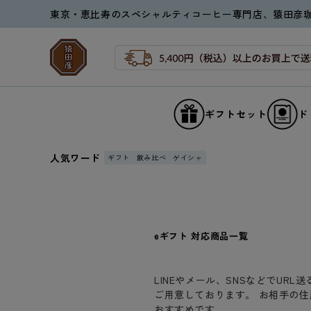
Skip to
東京・恵比寿のスペシャルティコーヒー専門店、猿田彦
content
ギフトセット
ド
人気ワード
ギフト
飲み比べ
ゲイシャ
C
eギフト 対応商品一覧
o
l
l
e
LINEやメール、SNSなどでUR
c
ご用意しております。 お相手の
t
おすすめです。