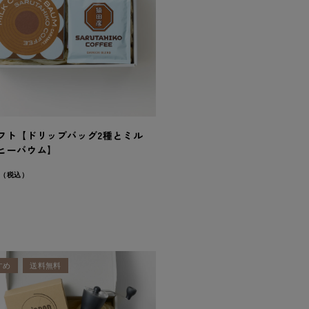
フト【ドリップバッグ2種とミル
ヒーバウム】
（税込）
すめ
送料無料