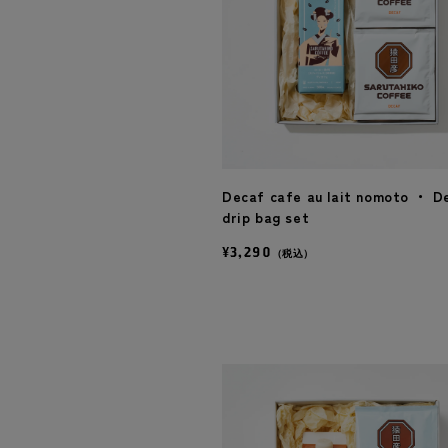
Decaf cafe au lait nomoto ・ D
drip bag set
¥3,290
（税込）