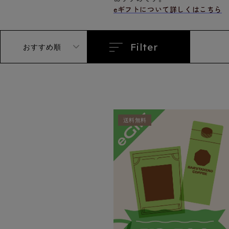
i
eギフトについて詳しくはこちら
o
n
:
Filter
おすすめ順
送料無料