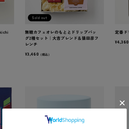
Sold out
kichi
無糖カフェオレのもととドリップバッ
定番ド
グ2種セット｜大吉ブレンド＆猿田彦フ
¥4,360
レンチ
¥3,460
（税込）