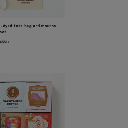
-dyed tote bag and mouton
set
（税込）