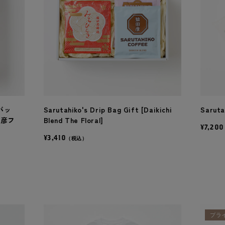
バッ
Sarutahiko's Drip Bag Gift [Daikichi
Saruta
田彦フ
Blend The Floral]
¥7,200
¥3,410
（税込）
プラ