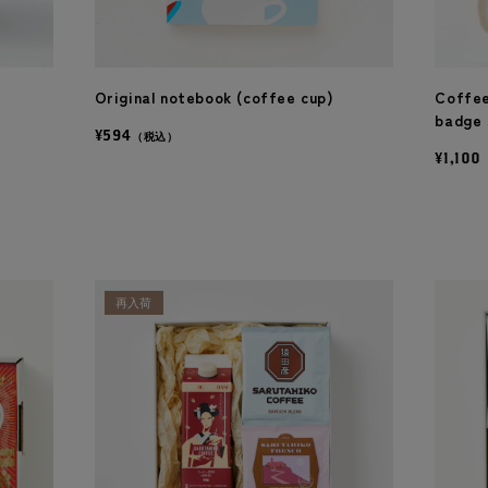
Original notebook (coffee cup)
Coffee
badge 
¥594
（税込）
¥1,100
再入荷