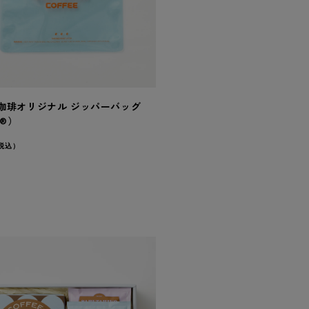
珈琲オリジナル ジッパーバッグ
e®）
税込）